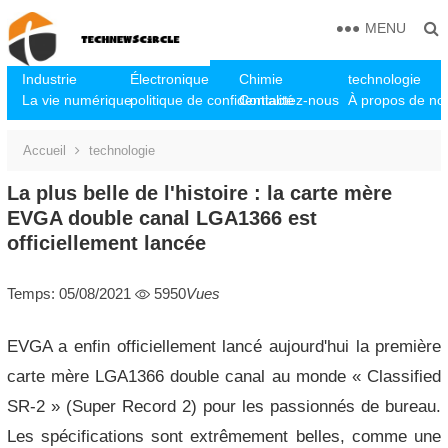
MENU
Industrie
Électronique
Chimie
technologie
La vie numérique
politique de confidentialité
Contactez-nous
À propos de no
Accueil
technologie
La plus belle de l'histoire : la carte mère
EVGA double canal LGA1366 est
officiellement lancée
Temps: 05/08/2021
5950
Vues
EVGA a enfin officiellement lancé aujourd'hui la première
carte mère LGA1366 double canal au monde « Classified
SR-2 » (Super Record 2) pour les passionnés de bureau.
Les spécifications sont extrêmement belles, comme une