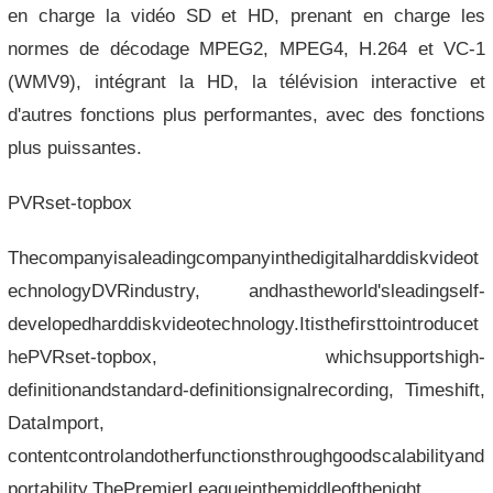
en charge la vidéo SD et HD, prenant en charge les
normes de décodage MPEG2, MPEG4, H.264 et VC-1
(WMV9), intégrant la HD, la télévision interactive et
d'autres fonctions plus performantes, avec des fonctions
plus puissantes.
PVRset-topbox
Thecompanyisaleadingcompanyinthedigitalharddiskvideot
echnologyDVRindustry, andhastheworld'sleadingself-
developedharddiskvideotechnology.Itisthefirsttointroducet
hePVRset-topbox, whichsupportshigh-
definitionandstandard-definitionsignalrecording, Timeshift,
DataImport,
contentcontrolandotherfunctionsthroughgoodscalabilityand
portability.ThePremierLeagueinthemiddleofthenight,