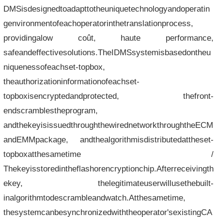
DMSisdesignedtoadapttotheuniquetechnologyandoperatin
genvironmentofeachoperatorinthetranslationprocess,
providingalow coût, haute performance,
safeandeffectivesolutions.TheIDMSsystemisbasedontheu
niquenessofeachset-topbox,
theauthorizationinformationofeachset-
topboxisencryptedandprotected, thefront-
endscramblestheprogram,
andthekeyisissuedthroughthewirednetworkthroughtheECM
andEMMpackage, andthealgorithmisdistributedattheset-
topboxatthesametime /
Thekeyisstoredintheflashorencryptionchip.Afterreceivingth
ekey, thelegitimateuserwillusethebuilt-
inalgorithmtodescrambleandwatch.Atthesametime,
thesystemcanbesynchronizedwiththeoperator'sexistingCA