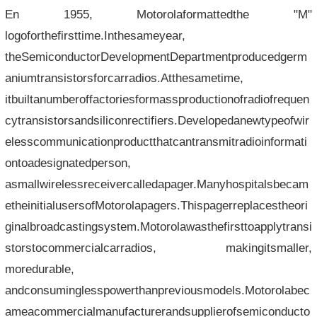
En 1955, Motorolaformattedthe "M"
logoforthefirsttime.Inthesameyear,
theSemiconductorDevelopmentDepartmentproducedgerm
aniumtransistorsforcarradios.Atthesametime,
itbuiltanumberoffactoriesformassproductionofradiofrequen
cytransistorsandsiliconrectifiers.Developedanewtypeofwir
elesscommunicationproductthatcantransmitradioinformati
ontoadesignatedperson,
asmallwirelessreceivercalledapager.Manyhospitalsbecam
etheinitialusersofMotorolapagers.Thispagerreplacestheori
ginalbroadcastingsystem.Motorolawasthefirsttoapplytransi
storstocommercialcarradios, makingitsmaller,
moredurable,
andconsuminglesspowerthanpreviousmodels.Motorolabec
ameacommercialmanufacturerandsupplierofsemiconducto