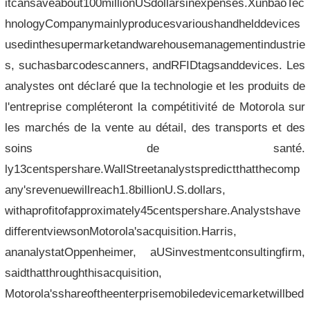
itcansaveabout100millionUSdollarsinexpenses.XunbaoTec
hnologyCompanymainlyproducesvarioushandhelddevices
usedinthesupermarketandwarehousemanagementindustrie
s, suchasbarcodescanners, andRFIDtagsanddevices. Les
analystes ont déclaré que la technologie et les produits de
l'entreprise compléteront la compétitivité de Motorola sur
les marchés de la vente au détail, des transports et des
soins de santé.
ly13centspershare.WallStreetanalystspredictthatthecomp
any'srevenuewillreach1.8billionU.S.dollars,
withaprofitofapproximately45centspershare.Analystshave
differentviewsonMotorola'sacquisition.Harris,
ananalystatOppenheimer, aUSinvestmentconsultingfirm,
saidthatthroughthisacquisition,
Motorola'sshareoftheenterprisemobiledevicemarketwillbed