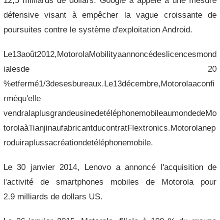
12,5 milliards de dollars. Google a appelé à une mesure
défensive visant à empêcher la vague croissante de
poursuites contre le système d'exploitation Android.
Le13août2012,MotorolaMobilityaannoncédeslicencesmond
ialesde 20
%etfermé1/3desesbureaux.Le13décembre,Motorolaaconfi
rméqu'elle
vendralaplusgrandeusinedetéléphonemobileaumondedeMo
torolaàTianjinaufabricantducontratFlextronics.Motorolanep
roduiraplussacréationdetéléphonemobile.
Le 30 janvier 2014, Lenovo a annoncé l'acquisition de
l'activité de smartphones mobiles de Motorola pour
2,9 milliards de dollars US.