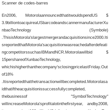
Scanner de codes-barres
En2006, MotorolaannouncedthatitwouldspendUS $
3.9billiontoacquireaUSbarcodeandscannermanufacturerXu
nbaoTechnology (Symbole)
.ThisisMotorola'slargestmergerandacquisitionsince2000.Iti
sreportedthatMotorola'sacquisitionwasreachedafterdefeati
ngcompetitorssuchasIBMandNCR.Motorolawillbid $
15pershareofXunbaoTechnology,
whichishigherthanthecompany'sclosingpricelastFriday.Out
of18%
.Itisreportedthatthetransactionwillbecompleted.Motorolasa
idthatiftheacquisitionissuccessfullycompleted,
thebusinessof "SymbolTechnology"
willincreaseMotorola'sprofitalotinthefirstyear, andby2008,