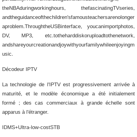
theNBAduringworkinghours, thefascinatingTVseries,
andtheguidanceofthechildren'sfamousteachersarenolonger
aproblem.ThroughtheUSBinterface, youcanimportphotos,
DV, MP3, etc.totheharddiskoruploadtothenetwork,
andshareyourcreationandjoywithyourfamilywhileenjoyingm
usic.
Décodeur IPTV
La technologie de l'IPTV est progressivement arrivée à
maturité, et le modèle économique a été initialement
formé ; des cas commerciaux à grande échelle sont
apparus à l'étranger.
IDMS+Ultra-low-costSTB