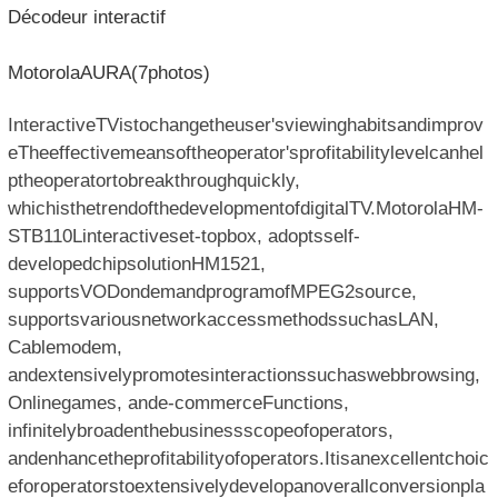
Décodeur interactif
MotorolaAURA(7photos)
InteractiveTVistochangetheuser'sviewinghabitsandimprov
eTheeffectivemeansoftheoperator'sprofitabilitylevelcanhel
ptheoperatortobreakthroughquickly,
whichisthetrendofthedevelopmentofdigitalTV.MotorolaHM-
STB110Linteractiveset-topbox, adoptsself-
developedchipsolutionHM1521,
supportsVODondemandprogramofMPEG2source,
supportsvariousnetworkaccessmethodssuchasLAN,
Cablemodem,
andextensivelypromotesinteractionssuchaswebbrowsing,
Onlinegames, ande-commerceFunctions,
infinitelybroadenthebusinessscopeofoperators,
andenhancetheprofitabilityofoperators.Itisanexcellentchoic
eforoperatorstoextensivelydevelopanoverallconversionpla