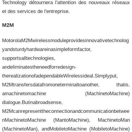
Technology détournera l'attention des nouveaux réseaux
et des services de l'entreprise.
M2M
MotorolaM2Mwirelessmoduleprovidesinnovativetechnolog
yandsturdyhardwareinasimpleformfactor,
supportsalltechnologies,
andeliminatestheneedforredesign-
therealizationofadependableWirelessideal.Simplyput,
M2Mtransfersdatafromoneterminaltoanother, thatis,
amachinetomachine (MachinetoMachine)
dialogue.Butinabroadsense,
M2Mcanrepresenttheconnectionandcommunicationbetwee
nMachinetoMachine (MantoMachine), MachinetoMan
(MachinetoMan), andMobiletoMachine (MobiletoMachine)