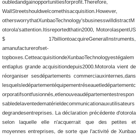
oubledandgainopportunitiesforprofit.Therefore,
WallStreetshouldwelcomethisacquisition.However,
othersworrythatXunbaoTechnology'sbusinesswilldistractM
otorola'sattention.Itisreportedthatin2000, MotorolaspentUS
$ 17billiontoacquireGeneralInstruments,
amanufacturerofset-
topboxes.CetteacquisitiondeXunbaoTechnologyestégalem
entlaplus grande acquisitiondepuis2000.Motorola vient de
réorganiser sesdépartements commerciauxinternes,dans
lesquelsledépartementéquipementréseauetledépartementc
orporatifsontfusionnés,etlenouveaudépartementestrespon
sabledelaventedematérieldecommunicationauxutilisateurs
degrandesentreprises. La déclaration précédente d'otorola
selon laquelle elle n'acquerrait que des petites et
moyennes entreprises, de sorte que l'activité de Xunbao