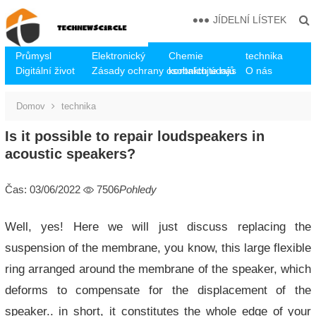
JÍDELNÍ LÍSTEK
Průmysl
Elektronický
Chemie
technika
Digitální život
Zásady ochrany osobních údajů
kontaktujte nás
O nás
Domov
technika
Is it possible to repair loudspeakers in
acoustic speakers?
Čas: 03/06/2022
7506
Pohledy
Well, yes! Here we will just discuss replacing the
suspension of the membrane, you know, this large flexible
ring arranged around the membrane of the speaker, which
deforms to compensate for the displacement of the
speaker.. in short, it constitutes the whole edge of your