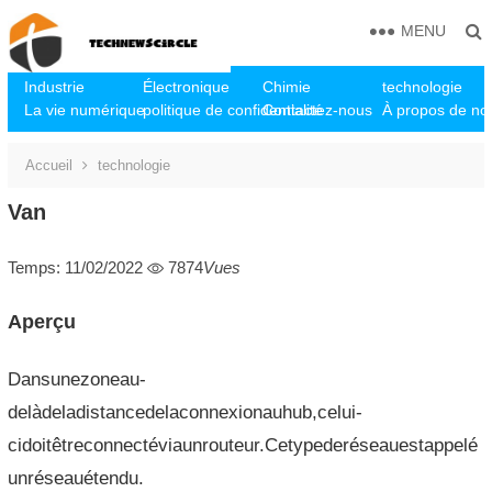
MENU
Industrie
Électronique
Chimie
technologie
La vie numérique
politique de confidentialité
Contactez-nous
À propos de no
Accueil
technologie
Van
Temps: 11/02/2022
7874
Vues
Aperçu
Dansunezoneau-
delàdeladistancedelaconnexionauhub,celui-
cidoitêtreconnectéviaunrouteur.Cetypederéseauestappelé
unréseauétendu.