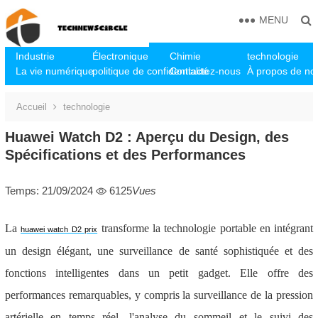
MENU
Industrie
Électronique
Chimie
technologie
La vie numérique
politique de confidentialité
Contactez-nous
À propos de no
Accueil
technologie
Huawei Watch D2 : Aperçu du Design, des
Spécifications et des Performances
Temps: 21/09/2024
6125
Vues
La
transforme la technologie portable en intégrant
huawei watch D2 prix
un design élégant, une surveillance de santé sophistiquée et des
fonctions intelligentes dans un petit gadget. Elle offre des
performances remarquables, y compris la surveillance de la pression
artérielle en temps réel, l'analyse du sommeil et le suivi des