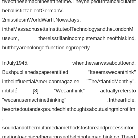
fiveofthesemachinesatthetime.TheyhelpedBritaincalculatet
heballistictableofGermanV-
2missilesinWorldWarII.Nowadays,
intheMassachusettsInstituteofTechnologyandtheLondonM
useum, thereisstillanincompletemachineofthiskind,
buttheyarenolongerfunctioningproperly.
InJuly1945, whenthewarwasabouttoend,
Bushpublishedapaperentitled "Itseemswecanthink"
intheinfluentialAmericanmagazine "TheAtlanticMonthly",
intitulé [8] "Wecanthink" actuallyrefersto
"wecanusemachinethinking" .Inthearticle,
hesortedoutandexpoundedhisthoughtsaboutusingmicrofilm
,
soundandothermultimediamethodstostoreandprocessinfor
mationtoachievethepurposeofhelpinghumanthinking.Theed