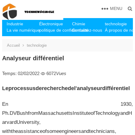
MENU
Industrie
Électronique
Chimie
technologie
La vie numérique
politique de confidentialité
Contactez-nous
À propos de no
Accueil
technologie
Analyseur différentiel
Temps: 02/02/2022
6072
Vues
Leprocessusderecherchedel'analyseurdifférentiel
En 1930,
Ph.DVBushfromMassachusettsInstituteofTechnologyandH
arvardUniversity,
withtheassistanceofsomeengineersandtechnicians,