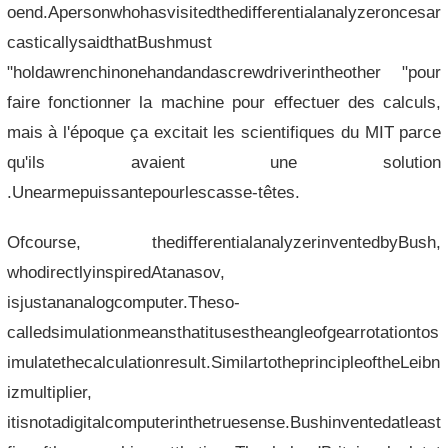
oend.Apersonwhohasvisitedthedifferentialanalyzeroncesar
casticallysaidthatBushmust
"holdawrenchinonehandandascrewdriverintheother "pour
faire fonctionner la machine pour effectuer des calculs,
mais à l'époque ça excitait les scientifiques du MIT parce
qu'ils avaient une solution
.Unearmepuissantepourlescasse-têtes.
Ofcourse, thedifferentialanalyzerinventedbyBush,
whodirectlyinspiredAtanasov,
isjustananalogcomputer.Theso-
calledsimulationmeansthatitusestheangleofgearrotationtos
imulatethecalculationresult.SimilartotheprincipleoftheLeibn
izmultiplier,
itisnotadigitalcomputerinthetruesense.Bushinventedatleast