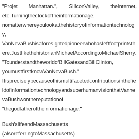
"Projet Manhattan.", SiliconValley, theInternet,
etc.Turningtheclockoftheinformationage,
nomatterwhereyoulookatthehistoryofinformationtechnolog
y,
VanNevaBushisaforesightedpioneerwhohasleftfootprintsth
ere.JustlikethehistorianMichaelAccordingtoMichaelSherry,
"TounderstandtheworldofBillGatesandBillClinton,
youmustfirstknowVanNevaBush." ​​
Itispreciselybecauseofhismultifacetedcontributionsinthefie
ldofinformationtechnologyandsuperhumanvisionthatVanne
vaBushwonthereputationof
"thegodfatheroftheinformationage."
Bush'slifeandMassachusetts
(alsoreferringtoMassachusetts)