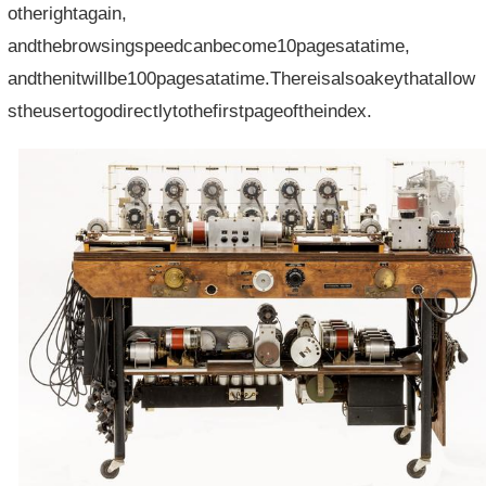
otherightagain,
andthebrowsingspeedcanbecome10pagesatatime,
andthenitwillbe100pagesatatime.Thereisalsoakeythatallow
stheusertogodirectlytothefirstpageoftheindex.