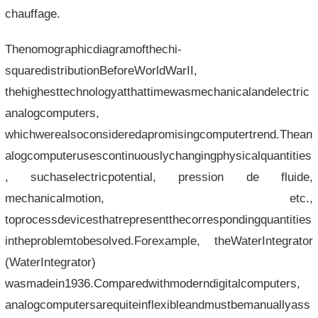
chauffage.
Thenomographicdiagramofthechi-
squaredistributionBeforeWorldWarII,
thehighesttechnologyatthattimewasmechanicalandelectric
analogcomputers,
whichwerealsoconsideredapromisingcomputertrend.Thean
alogcomputerusescontinuouslychangingphysicalquantities
, suchaselectricpotential, pression de fluide,
mechanicalmotion, etc.,
toprocessdevicesthatrepresentthecorrespondingquantities
intheproblemtobesolved.Forexample, theWaterIntegrator
(WaterIntegrator)
wasmadein1936.Comparedwithmoderndigitalcomputers,
analogcomputersarequiteinflexibleandmustbemanuallyass