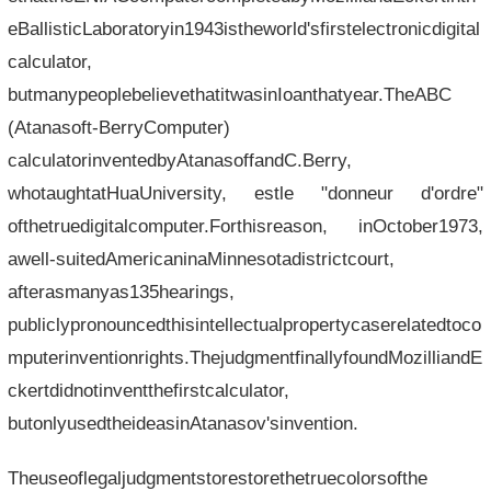
eBallisticLaboratoryin1943istheworld'sfirstelectronicdigital
calculator,
butmanypeoplebelievethatitwasinIoanthatyear.TheABC
(Atanasoft-BerryComputer)
calculatorinventedbyAtanasoffandC.Berry,
whotaughtatHuaUniversity, estle "donneur d'ordre"
ofthetruedigitalcomputer.Forthisreason, inOctober1973,
awell-suitedAmericaninaMinnesotadistrictcourt,
afterasmanyas135hearings,
publiclypronouncedthisintellectualpropertycaserelatedtoco
mputerinventionrights.ThejudgmentfinallyfoundMozilliandE
ckertdidnotinventthefirstcalculator,
butonlyusedtheideasinAtanasov'sinvention.
Theuseoflegaljudgmentstorestorethetruecolorsofthe