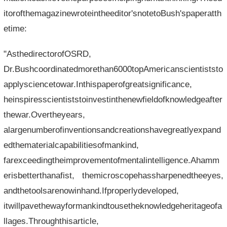
itorofthemagazinewroteintheeditor'snotetoBush'spaperatth
etime:
"AsthedirectorofOSRD,
Dr.Bushcoordinatedmorethan6000topAmericanscientiststo
applysciencetowar.Inthispaperofgreatsignificance,
heinspiresscientiststoinvestinthenewfieldofknowledgeafter
thewar.Overtheyears,
alargenumberofinventionsandcreationshavegreatlyexpand
edthematerialcapabilitiesofmankind,
farexceedingtheimprovementofmentalintelligence.Ahamm
erisbetterthanafist, themicroscopehassharpenedtheeyes,
andthetoolsarenowinhand.Ifproperlydeveloped,
itwillpavethewayformankindtousetheknowledgeheritageofa
llages.Throughthisarticle,