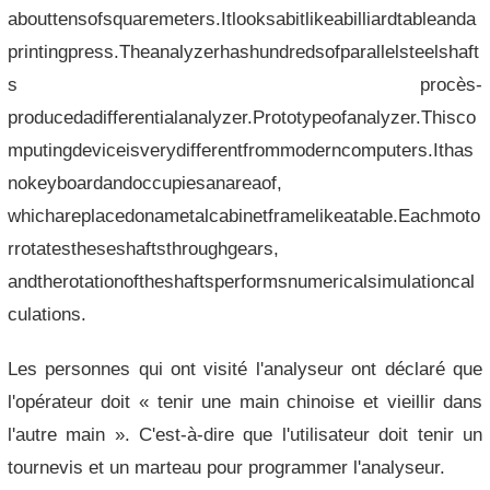
abouttensofsquaremeters.Itlooksabitlikeabilliardtableanda
printingpress.Theanalyzerhashundredsofparallelsteelshaft
s procès-
producedadifferentialanalyzer.Prototypeofanalyzer.Thisco
mputingdeviceisverydifferentfrommoderncomputers.Ithas
nokeyboardandoccupiesanareaof,
whichareplacedonametalcabinetframelikeatable.Eachmoto
rrotatestheseshaftsthroughgears,
andtherotationoftheshaftsperformsnumericalsimulationcal
culations.
Les personnes qui ont visité l'analyseur ont déclaré que
l'opérateur doit « tenir une main chinoise et vieillir dans
l'autre main ». C'est-à-dire que l'utilisateur doit tenir un
tournevis et un marteau pour programmer l'analyseur.