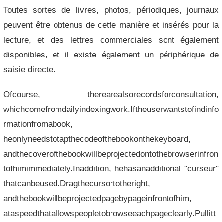
Toutes sortes de livres, photos, périodiques, journaux
peuvent être obtenus de cette manière et insérés pour la
lecture, et des lettres commerciales sont également
disponibles, et il existe également un périphérique de
saisie directe.
Ofcourse, therearealsorecordsforconsultation,
whichcomefromdailyindexingwork.Iftheuserwantstofindinfo
rmationfromabook,
heonlyneedstotapthecodeofthebookonthekeyboard,
andthecoverofthebookwillbeprojectedontothebrowserinfron
tofhimimmediately.Inaddition, hehasanadditional "curseur"
thatcanbeused.Dragthecursortotheright,
andthebookwillbeprojectedpagebypageinfrontofhim,
ataspeedthatallowspeopletobrowseeachpageclearly.Pullitt