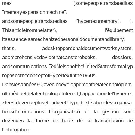
mex (somepeopletranslateditas
"memoryexpansionmachine",
andsomepeopletranslateditas "hypertextmemory". ".
Thisarticlefromthelatter), l'équipement
itsessenceisamechanizedpersonaldocumentandlibrary,
thatis, adesktoppersonaldocumentworksystem,
acomprehensivedevicethatcanstorebooks, dossiers,
andcommunications.TedNelsonoftheUnitedStatesformallyp
roposedtheconceptofHypertextinthe1960s.
Danslesannées90,avecledéveloppementdelatechnologiem
ultimédiaetdelatechnologieInternet,l'applicationdel'hyperte
xteestdevenueplusétendueetl'hypertextisationdesorganisa
tionsd'informations L'organisation et la gestion sont
devenues la forme de base de la transmission de
l'information.