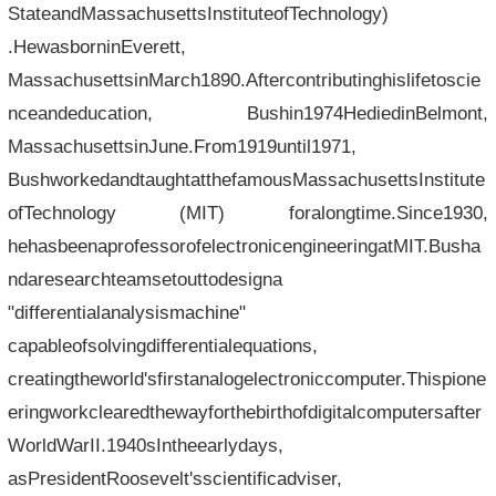
StateandMassachusettsInstituteofTechnology)
.HewasborninEverett,
MassachusettsinMarch1890.Aftercontributinghislifetoscie
nceandeducation, Bushin1974HediedinBelmont,
MassachusettsinJune.From1919until1971,
BushworkedandtaughtatthefamousMassachusettsInstitute
ofTechnology (MIT) foralongtime.Since1930,
hehasbeenaprofessorofelectronicengineeringatMIT.Busha
ndaresearchteamsetouttodesigna
"differentialanalysismachine"
capableofsolvingdifferentialequations,
creatingtheworld'sfirstanalogelectroniccomputer.Thispione
eringworkclearedthewayforthebirthofdigitalcomputersafter
WorldWarII.1940sIntheearlydays,
asPresidentRoosevelt'sscientificadviser,