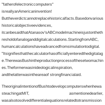
"fatherofelectroniccomputers"
isreallyanAmericaninvention!
Buttheverdictcannotreplacehistoricalfacts.Basedonvarious
historicalobjectiveevidences,
itcanbesaidthatAtanasov'sABCmodelmachineisjustontheth
resholdofanaloganddigitalcalculations.StartingfromABC,
humancalculationshaveadvancedfromsimulationtodigital.
"Itsignifiesthatthecalculatorhasofficiallyenteredthedigitalag
e.TherewasBushintheproductionprocessofthesetwomachin
es.Theformerwasinideologicalinspiration,
andthelatterwasintheareaof strongfinancialaid.
TheoriginalintentionofBushtodevelopcomputerswhenhewa
steachingatMIT, asmentionedearlier,
wasalsotosolvedifferentialequationsrelatedtotransmission