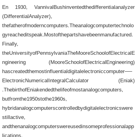
En 1930, VannivalBushinventedthedifferentialanalyzer
(DifferentialAnalyzer),
thefatherofmoderncomputers.Theanalogcomputertechnolo
gyreacheditspeak.Mostofthepartshavebeenmanufactured.
Finally,
theUniversityofPennsylvaniaTheMooreSchoolofElectricalE
ngineering (MooreSchoolofElectricalEngineering)
hascreatedthemostinfluentialdigitalelectroniccomputer──
ElectronicNumericalIntegralCalculator (Eniak)
.ThebirthofEniakendedthelifeofmostanalogcomputers,
butfromthe1950stothe1960s,
hybridanalogcomputerscontrolledbydigitalelectronicswere
stillactive,
andthenanalogcomputerswereusedinsomeprofessionalapp
lications.