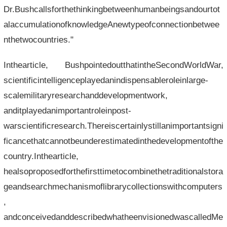
Dr.Bushcallsforthethinkingbetweenhumanbeingsandourtot
alaccumulationofknowledgeAnewtypeofconnectionbetwee
nthetwocountries."
Inthearticle, BushpointedoutthatintheSecondWorldWar,
scientificintelligenceplayedanindispensableroleinlarge-
scalemilitaryresearchanddevelopmentwork,
anditplayedanimportantroleinpost-
warscientificresearch.Thereiscertainlystillanimportantsigni
ficancethatcannotbeunderestimatedinthedevelopmentofthe
country.Inthearticle,
healsoproposedforthefirsttimetocombinethetraditionalstora
geandsearchmechanismoflibrarycollectionswithcomputers
,
andconceivedanddescribedwhatheenvisionedwascalledMe