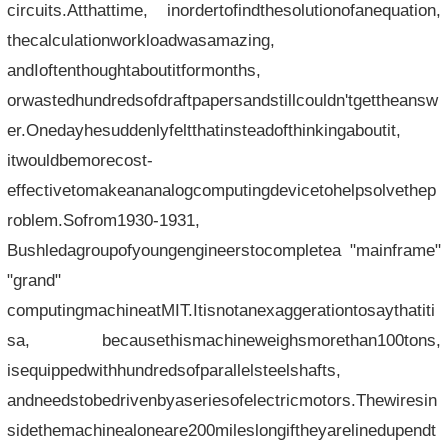
circuits.Atthattime, inordertofindthesolutionofanequation,
thecalculationworkloadwasamazing,
andIoftenthoughtaboutitformonths,
orwastedhundredsofdraftpapersandstillcouldn'tgettheansw
er.Onedayhesuddenlyfeltthatinsteadofthinkingaboutit,
itwouldbemorecost-
effectivetomakeananalogcomputingdevicetohelpsolvethep
roblem.Sofrom1930-1931,
Bushledagroupofyoungengineerstocompletea "mainframe"
"grand"
computingmachineatMIT.Itisnotanexaggerationtosaythatiti
sa, becausethismachineweighsmorethan100tons,
isequippedwithhundredsofparallelsteelshafts,
andneedstobedrivenbyaseriesofelectricmotors.Thewiresin
sidethemachinealoneare200mileslongiftheyarelinedupendt