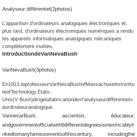
Analyseur différentiel(2photos)
L'apparition d'ordinateurs analogiques électroniques et,
plus tard, d'ordinateurs électroniques numériques a rendu
les appareils informatiques analogiques mécaniques
complètement inutiles.
IntroductiondeVanNevaBush
VanNevaBush(3photos)
En1913,leprofesseurVanNevaBushofMassachusettsInstitu
teofTechnology,États-
Unis(V·Bush)dirigelafabricationde«l'analyseurdifférentiel»
àordinateuranalogique.
VannevarBush, ascientist, éducateur,
andgovernmentofficialwith6differentdegreesisinextricablyli
nkedtomanyfamouseventsofthiscentury, includingthe