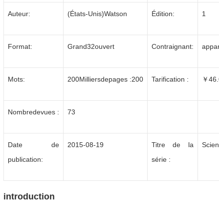
Auteur:
(États-Unis)Watson
Édition:
1
Format:
Grand32ouvert
Contraignant:
appa
Mots:
200Milliersdepages :200
Tarification :
￥46.
Nombredevues :
73
Date de
2015-08-19
Titre de la
Scien
publication:
série :
introduction