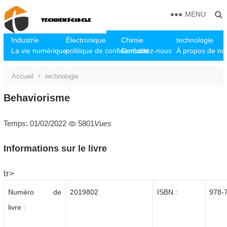
MENU
Industrie
Électronique
Chimie
technologie
La vie numérique
politique de confidentialité
Contactez-nous
À propos de no
Accueil
technologie
Behaviorisme
Temps: 01/02/2022
5801
Vues
Informations sur le livre
tr>
Numéro de
2019802
ISBN :
978-
livre :