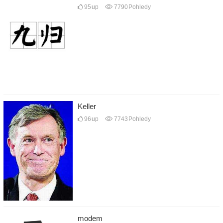
95
up
7790
Pohledy
Keller
96
up
7743
Pohledy
modem