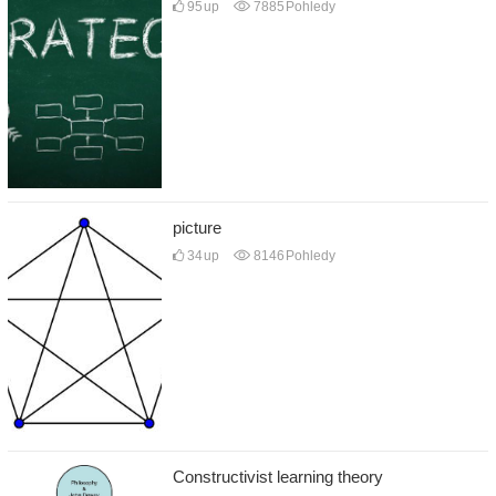
95
up
7885
Pohledy
picture
34
up
8146
Pohledy
Constructivist learning theory