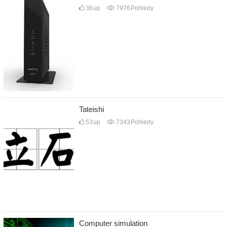
36
up
7976
Pohledy
Tateishi
53
up
7343
Pohledy
Computer simulation