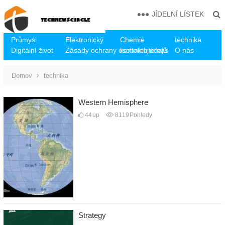
JÍDELNÍ LÍSTEK
Průmysl
Elektronický
Chemie
technika
Digitální život
Zásady ochrany osobních údajů
kontaktujte nás
O nás
Domov
technika
Western Hemisphere
44
up
8119
Pohledy
Strategy