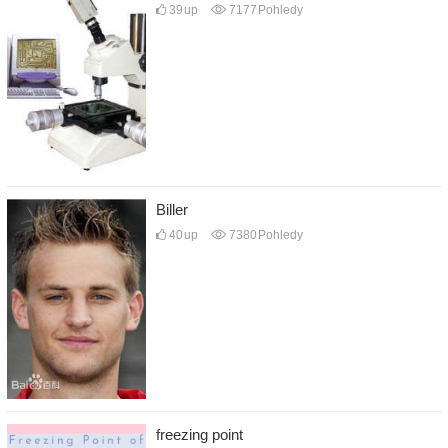
39
up
7177
Pohledy
Biller
40
up
7380
Pohledy
freezing point