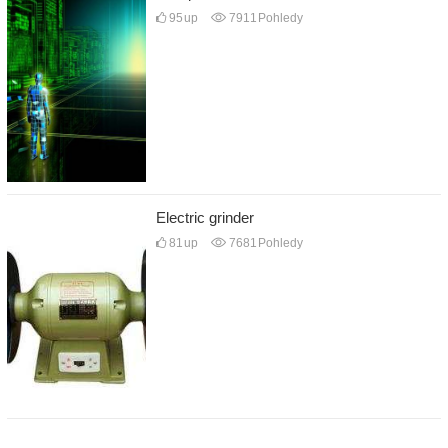
95
up
7911
Pohledy
Electric grinder
81
up
7681
Pohledy