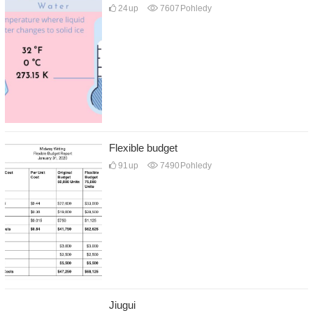
24
up
7607
Pohledy
Flexible budget
91
up
7490
Pohledy
Jiugui