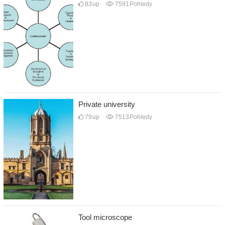
83
up
7591
Pohledy
Private university
79
up
7513
Pohledy
Tool microscope