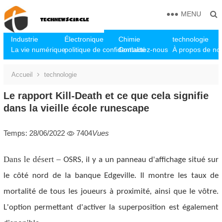
MENU
Industrie
Électronique
Chimie
technologie
La vie numérique
politique de confidentialité
Contactez-nous
À propos de no
Accueil
technologie
Le rapport Kill-Death et ce que cela signifie
dans la vieille école runescape
Temps: 28/06/2022
7404
Vues
Dans le désert
–
OSRS, il y a un panneau d'affichage situé sur
le côté nord de la banque Edgeville. Il montre les taux de
mortalité de tous les joueurs à proximité, ainsi que le vôtre.
L'option permettant d'activer la superposition est également