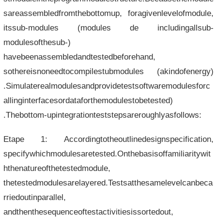
sareassembledfromthebottomup, foragivenlevelofmodule,
itssub-modules (modules de includingallsub-
modulesofthesub-)
havebeenassembledandtestedbeforehand,
sothereisnoneedtocompilestubmodules (akindofenergy)
.Simulaterealmodulesandprovidetestsoftwaremodulesforc
allinginterfacesordataforthemodulestobetested)
.Thebottom-upintegrationteststepsareroughlyasfollows:
Etape 1: Accordingtotheoutlinedesignspecification,
specifywhichmodulesaretested.Onthebasisoffamiliaritywit
hthenatureofthetestedmodule,
thetestedmodulesarelayered.Testsatthesamelevelcanbeca
rriedoutinparallel,
andthenthesequenceoftestactivitiesissortedout,