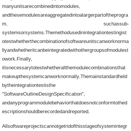
manyunitsarecombinedintomodules,
andthesemodulesareaggregatedintoalargerpartoftheprogra
m, suchassub-
systemsorsystems.Themethodusedinintegrationtestingist
otestwhetherthecombinationofsoftwareunitscanworknorma
llyandwhetheritcanbeintegratedwithothergroupsofmodulest
owork.Finally,
itisnecessarytotestwhetherallthemodulecombinationsthat
makeupthesystemcanworknormally.Themainstandardheld
bytheintegrationtestisthe
"SoftwareOutlineDesignSpecification",
andanyprogrammodulebehaviorthatdoesnotconformtothed
escriptionshouldberecordedandreported.
Allsoftwareprojectscannotgetridofthisstageofsystemintegr