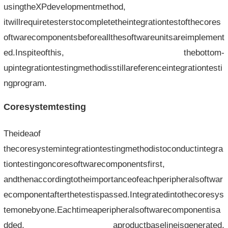
usingtheXPdevelopmentmethod,
itwillrequiretesterstocompletetheintegrationtestofthecores
oftwarecomponentsbeforeallthesoftwareunitsareimplement
ed.Inspiteofthis, thebottom-
upintegrationtestingmethodisstillareferenceintegrationtesti
ngprogram.
Coresystemtesting
Theideaof
thecoresystemintegrationtestingmethodistoconductintegra
tiontestingoncoresoftwarecomponentsfirst,
andthenaccordingtotheimportanceofeachperipheralsoftwar
ecomponentafterthetestispassed.Integratedintothecoresys
temonebyone.Eachtimeaperipheralsoftwarecomponentisa
dded, aproductbaselineisgenerated,