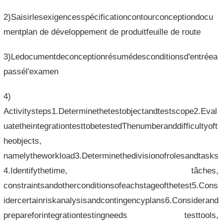
2)Saisirlesexigencesspécificationcontourconceptiondocu
mentplan de développement de produitfeuille de route
3)Ledocumentdeconceptionrésumédesconditionsd'entréea
passél'examen
4)
Activitysteps1.Determinethetestobjectandtestscope2.Eval
uatetheintegrationtesttobetestedThenumberanddifficultyoft
heobjects,
namelytheworkload3.Determinethedivisionofrolesandtasks
4.Identifythetime, tâches,
constraintsandotherconditionsofeachstageofthetest5.Cons
idercertainriskanalysisandcontingencyplans6.Considerand
prepareforintegrationtestingneeds testtools,