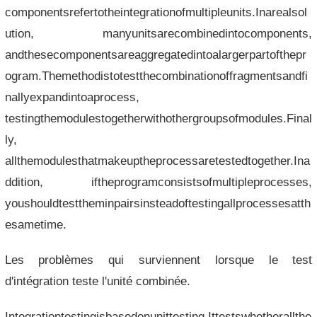
componentsrefertotheintegrationofmultipleunits.Inarealsol
ution, manyunitsarecombinedintocomponents,
andthesecomponentsareaggregatedintoalargerpartofthepr
ogram.Themethodistotestthecombinationoffragmentsandfi
nallyexpandintoaprocess,
testingthemodulestogetherwithothergroupsofmodules.Final
ly,
allthemodulesthatmakeuptheprocessaretestedtogether.Ina
ddition, iftheprogramconsistsofmultipleprocesses,
youshouldtesttheminpairsinsteadoftestingallprocessesatth
esametime.
Les problèmes qui surviennent lorsque le test
d'intégration teste l'unité combinée.
Integrationtestingisbasedonunittesting.Ittestswhetherallthe