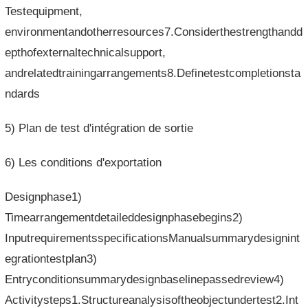
Testequipment,
environmentandotherresources7.Considerthestrengthandd
epthofexternaltechnicalsupport,
andrelatedtrainingarrangements8.Definetestcompletionsta
ndards
5) Plan de test d'intégration de sortie
6) Les conditions d'exportation
Designphase1)
Timearrangementdetaileddesignphasebegins2)
InputrequirementsspecificationsManualsummarydesignint
egrationtestplan3)
Entryconditionsummarydesignbaselinepassedreview4)
Activitysteps1.Structureanalysisoftheobjectundertest2.Int