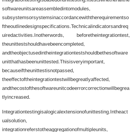
softwareunitsareassembledintomodules,
subsystemsorsystemsinaccordancewiththerequirementso
ftheoutlinedesignspecifications.Technicalindicatorsandreq
uiredactivities.Inotherwords, beforetheintegrationtest,
theunittestshouldhavebeencompleted,
andtheobjectusedintheintegrationtestshouldbethesoftware
unitthathasbeenunittested.Thisisveryimportant,
becauseiftheunittestisnotpassed,
theeffectoftheintegrationtestwillbegreatlyaffected,
andthecostofthesoftwareunitcodeerrorcorrectionwillbegrea
tlyincreased.
Integrationtestingisalogicalextensionofunittesting.Intheact
ualsolution,
integrationreferstotheaggregationofmultipleunits,