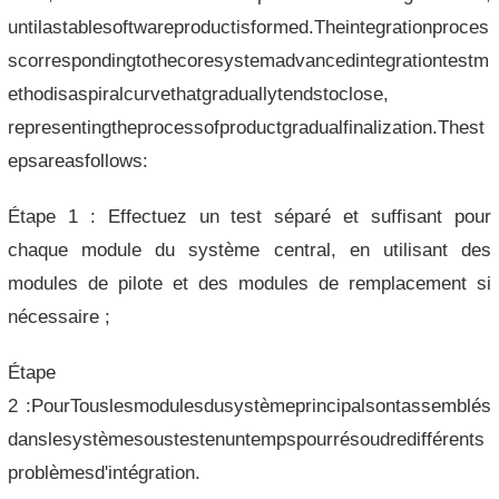
untilastablesoftwareproductisformed.Theintegrationproces
scorrespondingtothecoresystemadvancedintegrationtestm
ethodisaspiralcurvethatgraduallytendstoclose,
representingtheprocessofproductgradualfinalization.Thest
epsareasfollows:
Étape 1 : Effectuez un test séparé et suffisant pour
chaque module du système central, en utilisant des
modules de pilote et des modules de remplacement si
nécessaire ;
Étape
2 :PourTouslesmodulesdusystèmeprincipalsontassemblés
danslesystèmesoustestenuntempspourrésoudredifférents
problèmesd'intégration.