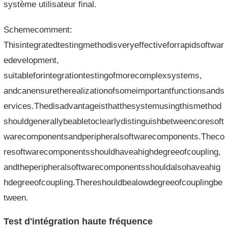
système utilisateur final.
Schemecomment:
Thisintegratedtestingmethodisveryeffectiveforrapidsoftwar
edevelopment,
suitableforintegrationtestingofmorecomplexsystems,
andcanensuretherealizationofsomeimportantfunctionsands
ervices.Thedisadvantageisthatthesystemusingthismethod
shouldgenerallybeabletoclearlydistinguishbetweencoresoft
warecomponentsandperipheralsoftwarecomponents.Theco
resoftwarecomponentsshouldhaveahighdegreeofcoupling,
andtheperipheralsoftwarecomponentsshouldalsohaveahig
hdegreeofcoupling.Thereshouldbealowdegreeofcouplingbe
tween.
Test d'intégration haute fréquence