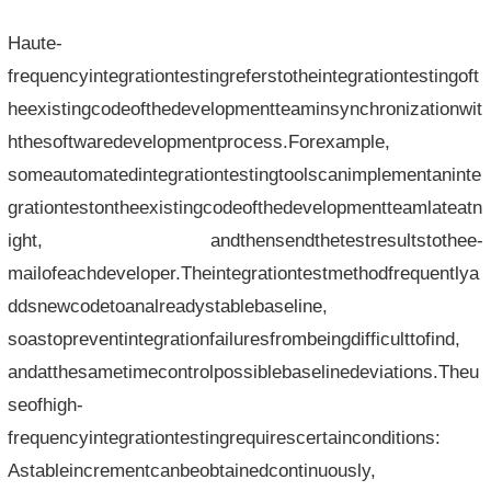
Haute-
frequencyintegrationtestingreferstotheintegrationtestingoft
heexistingcodeofthedevelopmentteaminsynchronizationwit
hthesoftwaredevelopmentprocess.Forexample,
someautomatedintegrationtestingtoolscanimplementaninte
grationtestontheexistingcodeofthedevelopmentteamlateatn
ight, andthensendthetestresultstothee-
mailofeachdeveloper.Theintegrationtestmethodfrequentlya
ddsnewcodetoanalreadystablebaseline,
soastopreventintegrationfailuresfrombeingdifficulttofind,
andatthesametimecontrolpossiblebaselinedeviations.Theu
seofhigh-
frequencyintegrationtestingrequirescertainconditions:
Astableincrementcanbeobtainedcontinuously,