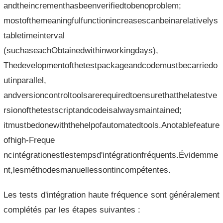
andtheincrementhasbeenverifiedtobenoproblem;
mostofthemeaningfulfunctionincreasescanbeinarelativelys
tabletimeinterval
(suchaseachObtainedwithinworkingdays),
Thedevelopmentofthetestpackageandcodemustbecarriedo
utinparallel,
andversioncontroltoolsarerequiredtoensurethatthelatestve
rsionofthetestscriptandcodeisalwaysmaintained;
itmustbedonewiththehelpofautomatedtools.Anotablefeature
ofhigh-Freque
ncintégrationestlestempsd'intégrationfréquents.Évidemme
nt,lesméthodesmanuellessontincompétentes.
Les tests d'intégration haute fréquence sont généralement
complétés par les étapes suivantes :