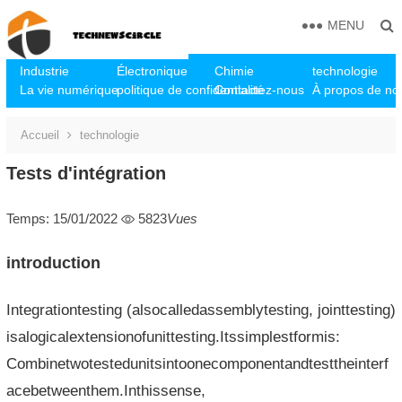
MENU
Industrie
Électronique
Chimie
technologie
La vie numérique
politique de confidentialité
Contactez-nous
À propos de no
Accueil
technologie
Tests d'intégration
Temps: 15/01/2022
5823
Vues
introduction
Integrationtesting (alsocalledassemblytesting, jointtesting)
isalogicalextensionofunittesting.Itssimplestformis:
Combinetwotestedunitsintoonecomponentandtesttheinterf
acebetweenthem.Inthissense,