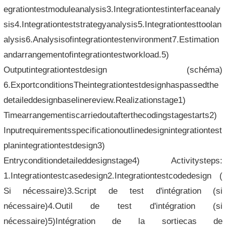
egrationtestmoduleanalysis3.Integrationtestinterfaceanaly
sis4.Integrationteststrategyanalysis5.Integrationtesttoolan
alysis6.Analysisofintegrationtestenvironment7.Estimation
andarrangementofintegrationtestworkload.5)
Outputintegrationtestdesign (schéma)
6.ExportconditionsTheintegrationtestdesignhaspassedthe
detaileddesignbaselinereview.Realizationstage1)
Timearrangementiscarriedoutafterthecodingstagestarts2)
Inputrequirementsspecificationoutlinedesignintegrationtest
planintegrationtestdesign3)
Entryconditiondetaileddesignstage4) Activitysteps:
1.Integrationtestcasedesign2.Integrationtestcodedesign (
Si nécessaire)3.Script de test d'intégration (si
nécessaire)4.Outil de test d'intégration (si
nécessaire)5)Intégration de la sortiecas de