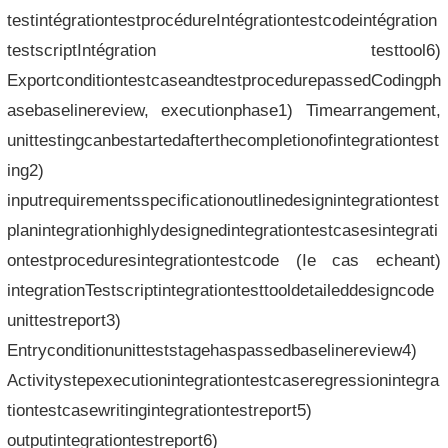
testintégrationtestprocédureIntégrationtestcodeintégration
testscriptIntégration testtool6)
ExportconditiontestcaseandtestprocedurepassedCodingph
asebaselinereview, executionphase1) Timearrangement,
unittestingcanbestartedafterthecompletionofintegrationtest
ing2)
inputrequirementsspecificationoutlinedesignintegrationtest
planintegrationhighlydesignedintegrationtestcasesintegrati
ontestproceduresintegrationtestcode (Ie cas echeant)
integrationTestscriptintegrationtesttooldetaileddesigncode
unittestreport3)
Entryconditionunitteststagehaspassedbaselinereview4)
Activitystepexecutionintegrationtestcaseregressionintegra
tiontestcasewritingintegrationtestreport5)
outputintegrationtestreport6)