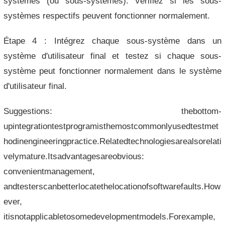
systèmes (ou sous-systèmes). Vérifiez si les sous-
systèmes respectifs peuvent fonctionner normalement.
Étape 4 : Intégrez chaque sous-système dans un
système d'utilisateur final et testez si chaque sous-
système peut fonctionner normalement dans le système
d'utilisateur final.
Suggestions: thebottom-
upintegrationtestprogramisthemostcommonlyusedtestmet
hodinengineeringpractice.Relatedtechnologiesarealsorelati
velymature.Itsadvantagesareobvious:
convenientmanagement,
andtesterscanbetterlocatethelocationofsoftwarefaults.How
ever,
itisnotapplicabletosomedevelopmentmodels.Forexample,