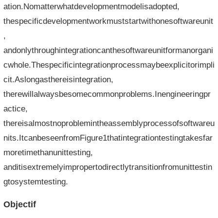
ation.Nomatterwhatdevelopmentmodelisadopted,
thespecificdevelopmentworkmuststartwithonesoftwareunit
,
andonlythroughintegrationcanthesoftwareunitformanorgani
cwhole.Thespecificintegrationprocessmaybeexplicitorimpli
cit.Aslongasthereisintegration,
therewillalwaysbesomecommonproblems.Inengineeringpr
actice,
thereisalmostnoproblemintheassemblyprocessofsoftwareu
nits.ItcanbeseenfromFigure1thatintegrationtestingtakesfar
moretimethanunittesting,
anditisextremelyimpropertodirectlytransitionfromunittestin
gtosystemtesting.
Objectif