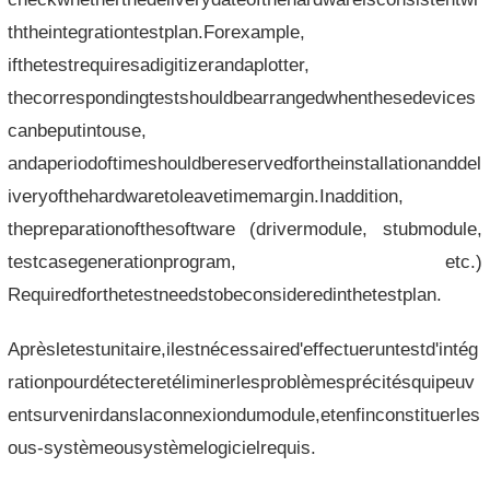
ththeintegrationtestplan.Forexample,
ifthetestrequiresadigitizerandaplotter,
thecorrespondingtestshouldbearrangedwhenthesedevices
canbeputintouse,
andaperiodoftimeshouldbereservedfortheinstallationanddel
iveryofthehardwaretoleavetimemargin.Inaddition,
thepreparationofthesoftware (drivermodule, stubmodule,
testcasegenerationprogram, etc.)
Requiredforthetestneedstobeconsideredinthetestplan.
Aprèsletestunitaire,ilestnécessaired'effectueruntestd'intég
rationpourdétecteretéliminerlesproblèmesprécitésquipeuv
entsurvenirdanslaconnexiondumodule,etenfinconstituerles
ous-systèmeousystèmelogicielrequis.