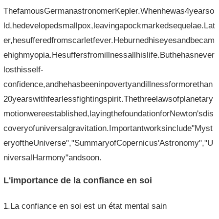
ThefamousGermanastronomerKepler.Whenhewas4yearso
ld,hedevelopedsmallpox,leavingapockmarkedsequelae.Lat
er,hesufferedfromscarletfever.Heburnedhiseyesandbecam
ehighmyopia.Hesuffersfromillnessallhislife.Buthehasnever
losthisself-
confidence,andhehasbeeninpovertyandillnessformorethan
20yearswithfearlessfightingspirit.Thethreelawsofplanetary
motionwereestablished,layingthefoundationforNewton'sdis
coveryofuniversalgravitation.Importantworksinclude"Myst
eryoftheUniverse","SummaryofCopernicus'Astronomy","U
niversalHarmony"andsoon.
L'importance de la confiance en soi
1.La confiance en soi est un état mental sain