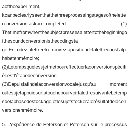
aoftheexperiment,
itcanbeclearlyseenthatthethreeprocessingstagesofthelette
rconversiontaskarecompleted: (1)
Thetimefromwhenthesubjectpressesalettertothebeginningo
fthesoundconversionisthecodingsta
ge.Encodezlalettreetretrouvezlapositiondelalettredansl'alp
habetenmémoire;
(2)Letempsquelesujetmetpoureffectuerlaconversionspécifi
éeestl'étapedeconversion;
(3)Depuislafindelaconversionvocalejusqu'au moment
oùlesujetappuiesurlatouchepourvoirlalettresuivanteLetemp
sdelaphasedestockage,etlesujetstockeralerésultatdelacon
versionenmémoire.
5. L'expérience de Peterson et Peterson sur le processus