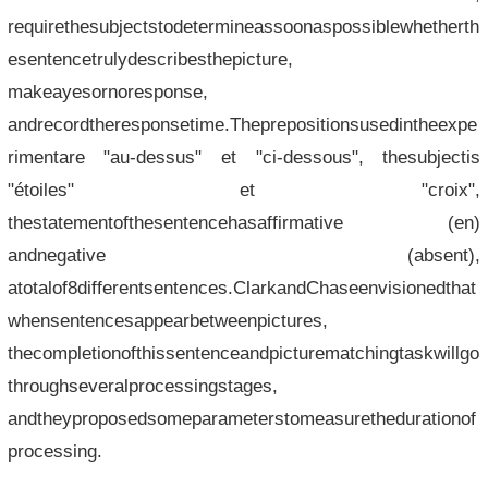
requirethesubjectstodetermineassoonaspossiblewhetherth
esentencetrulydescribesthepicture,
makeayesornoresponse,
andrecordtheresponsetime.Theprepositionsusedintheexpe
rimentare "au-dessus" et "ci-dessous", thesubjectis
"étoiles" et "croix",
thestatementofthesentencehasaffirmative (en)
andnegative (absent),
atotalof8differentsentences.ClarkandChaseenvisionedthat
whensentencesappearbetweenpictures,
thecompletionofthissentenceandpicturematchingtaskwillgo
throughseveralprocessingstages,
andtheyproposedsomeparameterstomeasurethedurationof
processing.