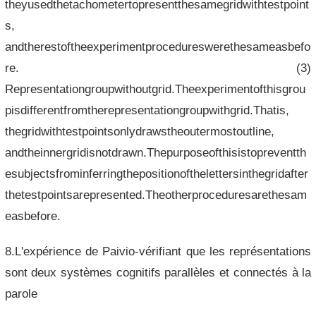
theyusedthetachometertopresentthesamegridwithtestpoint
s,
andtherestoftheexperimentprocedureswerethesameasbefo
re. (3)
Representationgroupwithoutgrid.Theexperimentofthisgrou
pisdifferentfromtherepresentationgroupwithgrid.Thatis,
thegridwithtestpointsonlydrawstheoutermostoutline,
andtheinnergridisnotdrawn.Thepurposeofthisistopreventth
esubjectsfrominferringthepositionofthelettersinthegridafter
thetestpointsarepresented.Theotherproceduresarethesam
easbefore.
8.L'expérience de Paivio-vérifiant que les représentations
sont deux systèmes cognitifs parallèles et connectés à la
parole