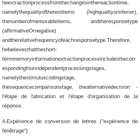
heextractionprocessfromthechangesinthereactiontime,
namelythequalityofthetestitems (highqualityorinferior),
thenumberofmemorableitems, andtheresponsetype
(affirmativeOrnegative)
andtherelativefrequencyofeachresponsetype.Therefore,
hebelievesthattheshort-
termmemoryinformationextractionprocessincludesthecorr
espondingfourindependentprocessingstages,
namelythestimuluscodingstage,
thesequencecomparisonstage, thealternativedecision -
l'étape de fabrication et l'étape d'organisation de la
réponse.
4.Expérience de conversion de lettres ("expérience de
fenêtrage")