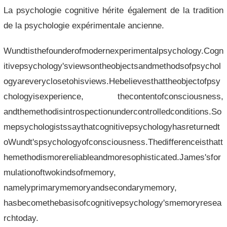
La psychologie cognitive hérite également de la tradition
de la psychologie expérimentale ancienne.
Wundtisthefounderofmodernexperimentalpsychology.Cogn
itivepsychology'sviewsontheobjectsandmethodsofpsychol
ogyareveryclosetohisviews.Hebelievesthattheobjectofpsy
chologyisexperience, thecontentofconsciousness,
andthemethodisintrospectionundercontrolledconditions.So
mepsychologistssaythatcognitivepsychologyhasreturnedt
oWundt'spsychologyofconsciousness.Thedifferenceisthatt
hemethodismorereliableandmoresophisticated.James'sfor
mulationoftwokindsofmemory,
namelyprimarymemoryandsecondarymemory,
hasbecomethebasisofcognitivepsychology'smemoryresea
rchtoday.