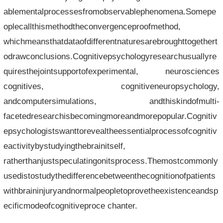
ablementalprocessesfromobservablephenomena.Somepe
oplecallthismethodtheconvergenceproofmethod,
whichmeansthatdataofdifferentnaturesarebroughttogethert
odrawconclusions.Cognitivepsychologyresearchusuallyre
quiresthejointsupportofexperimental, neurosciences
cognitives, cognitiveneuropsychology,
andcomputersimulations, andthiskindofmulti-
facetedresearchisbecomingmoreandmorepopular.Cognitiv
epsychologistswanttorevealtheessentialprocessofcognitiv
eactivitybystudyingthebrainitself,
ratherthanjustspeculatingonitsprocess.Themostcommonly
usedistostudythedifferencebetweenthecognitionofpatients
withbraininjuryandnormalpeopletoprovetheexistenceandsp
ecificmodeofcognitiveproce chanter.