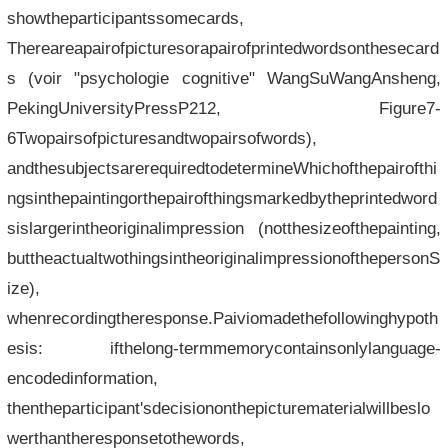
showtheparticipantssomecards,
Thereareapairofpicturesorapairofprintedwordsonthesecard
s (voir "psychologie cognitive" WangSuWangAnsheng,
PekingUniversityPressP212, Figure7-
6Twopairsofpicturesandtwopairsofwords),
andthesubjectsarerequiredtodetermineWhichofthepairofthi
ngsinthepaintingorthepairofthingsmarkedbytheprintedword
sislargerintheoriginalimpression (notthesizeofthepainting,
buttheactualtwothingsintheoriginalimpressionofthepersonS
ize),
whenrecordingtheresponse.Paiviomadethefollowinghypoth
esis: ifthelong-termmemorycontainsonlylanguage-
encodedinformation,
thentheparticipant'sdecisiononthepicturematerialwillbeslo
werthantheresponsetothewords,