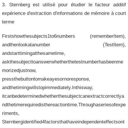
3. Sternberg est utilisé pour étudier le facteur additif
expérience d'extraction d'informations de mémoire à court
terme
Firstshowthesubjects1to6numbers (rememberItem),
andthenlookatanumber (TestItem),
andstarttimingatthesametime,
askthesubjecttoanswerwhetherthetestnumberhasbeenme
morizedjustnow,
pressthebuttontomakeayesornoresponse,
andthetimingwillstopimmediately.Inthisway,
itcanbedeterminedwhetherthesubjectcanextractcorrectlya
ndthetimerequiredisthereactiontime.Throughaseriesofexpe
riments,
Sternbergidentified4factorsthathaveindependenteffectsont