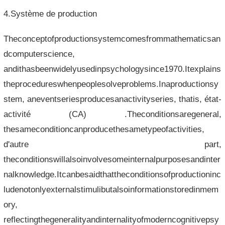
4.Système de production
Theconceptofproductionsystemcomesfrommathematicsan
dcomputerscience,
andithasbeenwidelyusedinpsychologysince1970.Itexplains
theprocedureswhenpeoplesolveproblems.Inaproductionsy
stem, aneventseriesproducesanactivityseries, thatis, état-
activité (CA) .Theconditionsaregeneral,
thesameconditioncanproducethesametypeofactivities,
d'autre part,
theconditionswillalsoinvolvesomeinternalpurposesandinter
nalknowledge.Itcanbesaidthattheconditionsofproductioninc
ludenotonlyexternalstimulibutalsoinformationstoredinmem
ory,
reflectingthegeneralityandinternalityofmoderncognitivepsy