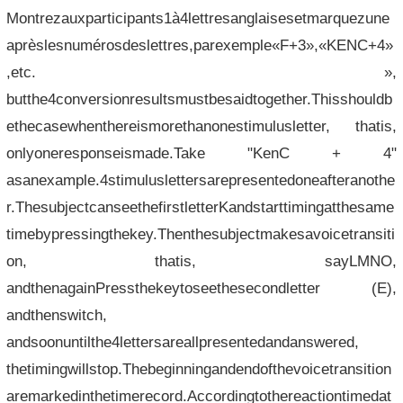
Montrezauxparticipants1à4lettresanglaisesetmarquezune
aprèslesnumérosdeslettres,parexemple«F+3»,«KENC+4»
,etc. »,
butthe4conversionresultsmustbesaidtogether.Thisshouldb
ethecasewhenthereismorethanonestimulusletter, thatis,
onlyoneresponseismade.Take "KenC + 4"
asanexample.4stimuluslettersarepresentedoneafteranothe
r.ThesubjectcanseethefirstletterKandstarttimingatthesame
timebypressingthekey.Thenthesubjectmakesavoicetransiti
on, thatis, sayLMNO,
andthenagainPressthekeytoseethesecondletter (E),
andthenswitch,
andsoonuntilthe4lettersareallpresentedandanswered,
thetimingwillstop.Thebeginningandendofthevoicetransition
aremarkedinthetimerecord.Accordingtothereactiontimedat