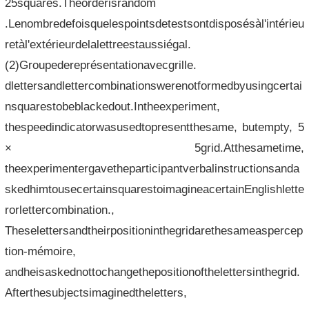
25squares.Theorderisrandom
.Lenombredefoisquelespointsdetestsontdisposésàl'intérieu
retàl'extérieurdelalettreestaussiégal.
(2)Groupedereprésentationavecgrille.
dlettersandlettercombinationswerenotformedbyusingcertai
nsquarestobeblackedout.Intheexperiment,
thespeedindicatorwasusedtopresentthesame, butempty, 5
× 5grid.Atthesametime,
theexperimentergavetheparticipantverbalinstructionsanda
skedhimtousecertainsquarestoimagineacertainEnglishlette
rorlettercombination.,
Theselettersandtheirpositioninthegridarethesameaspercep
tion-mémoire,
andheisaskednottochangethepositionofthelettersinthegrid.
Afterthesubjectsimaginedtheletters,