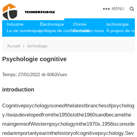
MENU
Industrie
Électronique
Chimie
technologie
La vie numérique
politique de confidentialité
Contactez-nous
À propos de no
Accueil
technologie
Psychologie cognitive
Temps: 27/01/2022
6063
Vues
introduction
Cognitivepsychologyisoneofthelatestbranchesofpsycholog
y.Itwasdevelopedfromthe1950stothe1960sandbecamethe
maingenreofWesternpsychologyinthe1970s.1956isconside
redanimportantyearinthehistoryofcognitivepsychology.Sev