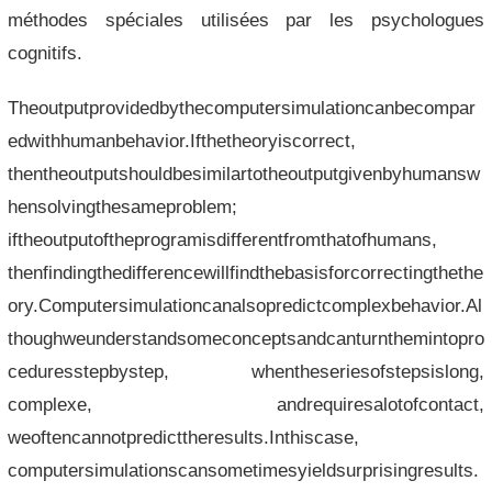
méthodes spéciales utilisées par les psychologues
cognitifs.
Theoutputprovidedbythecomputersimulationcanbecompar
edwithhumanbehavior.Ifthetheoryiscorrect,
thentheoutputshouldbesimilartotheoutputgivenbyhumansw
hensolvingthesameproblem;
iftheoutputoftheprogramisdifferentfromthatofhumans,
thenfindingthedifferencewillfindthebasisforcorrectingthethe
ory.Computersimulationcanalsopredictcomplexbehavior.Al
thoughweunderstandsomeconceptsandcanturnthemintopro
ceduresstepbystep, whentheseriesofstepsislong,
complexe, andrequiresalotofcontact,
weoftencannotpredicttheresults.Inthiscase,
computersimulationscansometimesyieldsurprisingresults.