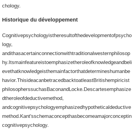
chology.
Historique du développement
Cognitivepsychologyistheresultofthedevelopmentofpsycho
logy,
andithasacertainconnectionwithtraditionalwesternphilosop
hy.Itsmainfeatureistoemphasizetheroleofknowledgeandbeli
evethatknowledgeisthemainfactorthatdetermineshumanbe
havior.ThisideacanbetracedbacktoatleastBritishempiricist
philosopherssuchasBaconandLocke.Descartesemphasize
dtheroleofdeductivemethod,
andcognitivepsychologyemphasizedhypotheticaldeductive
method.Kant'sschemaconcepthasbecomeamajorconceptin
cognitivepsychology.