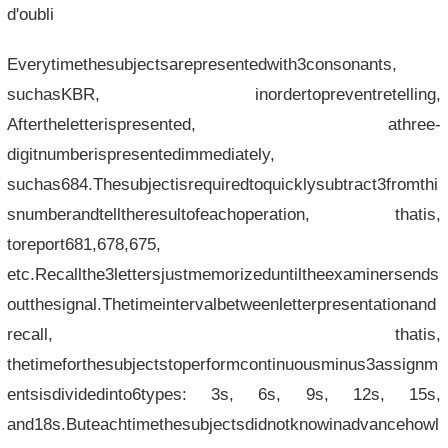
d'oubli
Everytimethesubjectsarepresentedwith3consonants,
suchasKBR, inordertopreventretelling,
Aftertheletterispresented, athree-
digitnumberispresentedimmediately,
suchas684.Thesubjectisrequiredtoquicklysubtract3fromthi
snumberandtelltheresultofeachoperation, thatis,
toreport681,678,675,
etc.Recallthe3lettersjustmemorizeduntiltheexaminersends
outthesignal.Thetimeintervalbetweenletterpresentationand
recall, thatis,
thetimeforthesubjectstoperformcontinuousminus3assignm
entsisdividedinto6types: 3s, 6s, 9s, 12s, 15s,
and18s.Buteachtimethesubjectsdidnotknowinadvancehowl