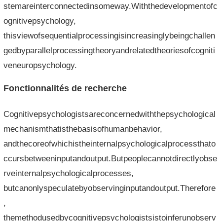
stemareinterconnectedinsomeway.Withthedevelopmentofc
ognitivepsychology,
thisviewofsequentialprocessingisincreasinglybeingchallen
gedbyparallelprocessingtheoryandrelatedtheoriesofcogniti
veneuropsychology.
Fonctionnalités de recherche
Cognitivepsychologistsareconcernedwiththepsychological
mechanismthatisthebasisofhumanbehavior,
andthecoreofwhichistheinternalpsychologicalprocessthato
ccursbetweeninputandoutput.Butpeoplecannotdirectlyobse
rveinternalpsychologicalprocesses,
butcanonlyspeculatebyobservinginputandoutput.Therefore
,
themethodusedbycognitivepsychologistsistoinferunobserv