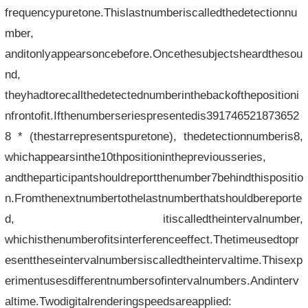
frequencypuretone.Thislastnumberiscalledthedetectionnu
mber,
anditonlyappearsoncebefore.Oncethesubjectsheardthesou
nd,
theyhadtorecallthedetectednumberinthebackofthepositioni
nfrontofit.Ifthenumberseriespresentedis391746521873652
8 * (thestarrepresentspuretone), thedetectionnumberis8,
whichappearsinthe10thpositioninthepreviousseries,
andtheparticipantshouldreportthenumber7behindthispositio
n.Fromthenextnumbertothelastnumberthatshouldbereporte
d, itiscalledtheintervalnumber,
whichisthenumberofitsinterferenceeffect.Thetimeusedtopr
esenttheseintervalnumbersiscalledtheintervaltime.Thisexp
erimentusesdifferentnumbersofintervalnumbers.Andinterv
altime.Twodigitalrenderingspeedsareapplied: