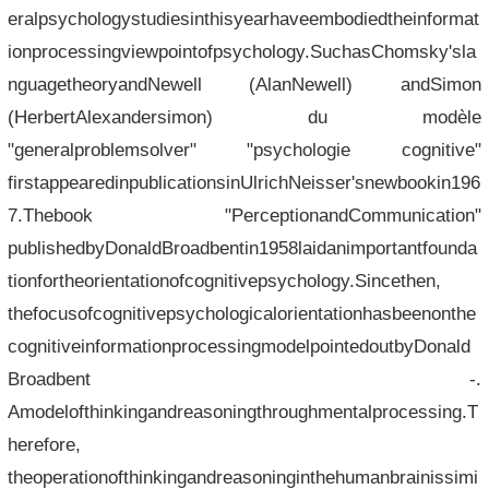
eralpsychologystudiesinthisyearhaveembodiedtheinformat
ionprocessingviewpointofpsychology.SuchasChomsky'sla
nguagetheoryandNewell (AlanNewell) andSimon
(HerbertAlexandersimon) du modèle
"generalproblemsolver" "psychologie cognitive"
firstappearedinpublicationsinUlrichNeisser'snewbookin196
7.Thebook "PerceptionandCommunication"
publishedbyDonaldBroadbentin1958laidanimportantfounda
tionfortheorientationofcognitivepsychology.Sincethen,
thefocusofcognitivepsychologicalorientationhasbeenonthe
cognitiveinformationprocessingmodelpointedoutbyDonald
Broadbent -.
Amodelofthinkingandreasoningthroughmentalprocessing.T
herefore,
theoperationofthinkingandreasoninginthehumanbrainissimi