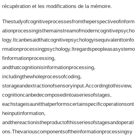
récupération et les modifications de la mémoire.
Thestudyofcognitiveprocessesfromtheperspectiveofinform
ationprocessingisthemainstreamofmoderncognitivepsycho
logy.Itcanbesaidthatcognitivepsychologyisequivalenttoinfo
rmationprocessingpsychology.Itregardspeopleasasystemo
finformationprocessing,
andthatcognitionisinformationprocessing,
includingthewholeprocessofcoding,
storageandextractionofsensoryinput.Accordingtothisview,
cognitioncanbedecomposedintoaseriesofstages,
eachstageisaunitthatperformscertainspecificoperationsont
heinputinformation,
andthereactionistheproductofthisseriesofstagesandoperati
ons.Thevariouscomponentsoftheinformationprocessingsy