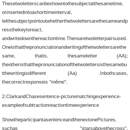
Thesetwoletterscanbeshowntothesubjectatthesametime,
orinsertedintoashorttimeinterval,
letthesubjectpointoutwhetherthetwolettersarethesameandp
ressthekeytoreact,
andwritedownthereactiontime.Therearetwoletterpairsused.
Oneisthatthepronunciationandwritingofthetwolettersarethe
same, thatis, thesameletter (AA);
theotheristhatthepronunciationofthetwolettersisthesamebu
tthewritingisdifferent (Aa) .Inbothcases,
thecorrectresponseis "même".
2.ClarkandChasesentence-picturematchingexperience-
exampleofsubtractionreactiontimeexperience
ShowtheparticipantasentenceandthenextonePictures,
suchas "starsabovethecross",