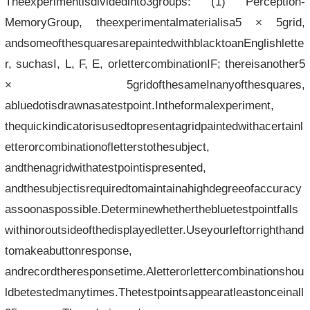
Theexperimentisdividedinto3groups: (1) Perception-
MemoryGroup, theexperimentalmaterialisa5 × 5grid,
andsomeofthesquaresarepaintedwithblacktoanEnglishlette
r, suchasI, L, F, E, orlettercombinationIF; thereisanother5
× 5gridofthesameInanyofthesquares,
abluedotisdrawnasatestpoint.Intheformalexperiment,
thequickindicatorisusedtopresentagridpaintedwithacertainl
etterorcombinationofletterstothesubject,
andthenagridwithatestpointispresented,
andthesubjectisrequiredtomaintainahighdegreeofaccuracy
assoonaspossible.Determinewhetherthebluetestpointfalls
withinoroutsideofthedisplayedletter.Useyourleftorrighthand
tomakeabuttonresponse,
andrecordtheresponsetime.Aletterorlettercombinationshou
ldbetestedmanytimes.Thetestpointsappearatleastonceinall